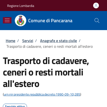
Salta al contenuto principale
Skip to footer content
Regione Lombardia
Comune di Pancarana
Briciole di pane
Home
/
Servizi
/
Anagrafe e stato civile
/
Trasporto di cadavere, ceneri o resti mortali all'estero
Trasporto di cadavere,
ceneri o resti mortali
all'estero
(
urn:nir:presidente.repubblica:decreto:1990-09-10;285
)
Servizio attivo