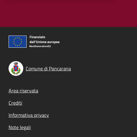
Comune di Pancarana
Footer menu
Area riservata
Crediti
Informativa privacy
Note legali