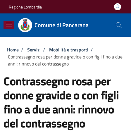
Salta al contenuto principale
Skip to footer content
Regione Lombardia
Comune di Pancarana
Briciole di pane
Home
/
Servizi
/
Mobilità e trasporti
/
Contrassegno rosa per donne gravide o con figli fino a due
anni: rinnovo del contrassegno
Contrassegno rosa per
donne gravide o con figli
fino a due anni: rinnovo
del contrassegno