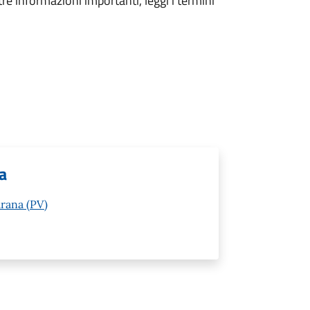
tre informazioni importanti, leggi i termini
ia
arana (PV)