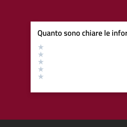
Quanto sono chiare le info
Valutazione
Valuta 5 stelle su 5
Valuta 4 stelle su 5
Valuta 3 stelle su 5
Valuta 2 stelle su 5
Valuta 1 stelle su 5