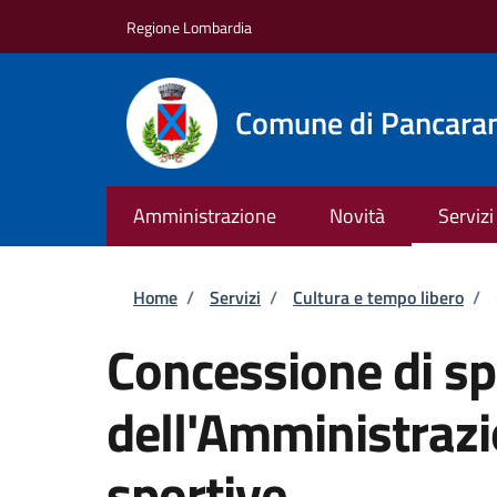
Salta al contenuto principale
Skip to footer content
Regione Lombardia
Comune di Pancara
Amministrazione
Novità
Servizi
Briciole di pane
Home
/
Servizi
/
Cultura e tempo libero
/
Concessione di sp
dell'Amministrazi
sportive