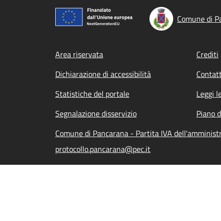
Comune di P
Footer menu
Area riservata
Crediti
Dichiarazione di accessibilità
Contatt
Statistiche del portale
Leggi l
Segnalazione disservizio
Piano d
Comune di Pancarana - Partita IVA dell'amminis
protocollo.pancarana@pec.it