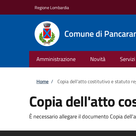
Salta al contenuto principale
Skip to footer content
Regione Lombardia
Comune di Pancara
Amministrazione
Novità
Servizi
Briciole di pane
Home
/
Copia dell'atto costitutivo e statuto re
Copia dell'atto cos
È necessario allegare il documento Copia dell'att