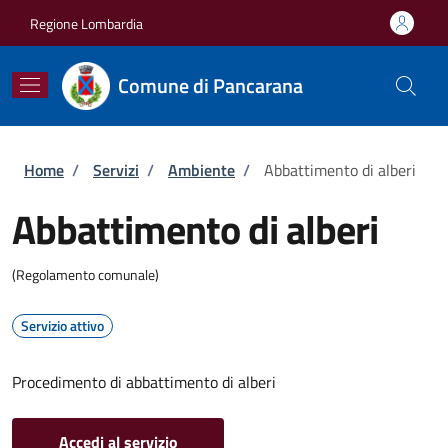
Salta al contenuto principale
Skip to footer content
Regione Lombardia
Comune di Pancarana
Briciole di pane
Home
/
Servizi
/
Ambiente
/
Abbattimento di alberi
Abbattimento di alberi
(Regolamento comunale)
Servizio attivo
Procedimento di abbattimento di alberi
Accedi al servizio