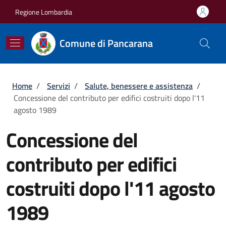
Salta al contenuto principale
Skip to footer content
Regione Lombardia
Comune di Pancarana
Briciole di pane
Home
/
Servizi
/
Salute, benessere e assistenza
/
Concessione del contributo per edifici costruiti dopo l'11
agosto 1989
Concessione del
contributo per edifici
costruiti dopo l'11 agosto
1989