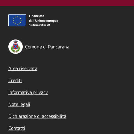
Comune di Pancarana
Footer menu
Area riservata
Crediti
Informativa privacy
Note legali
Dichiarazione di accessibilità
Contatti