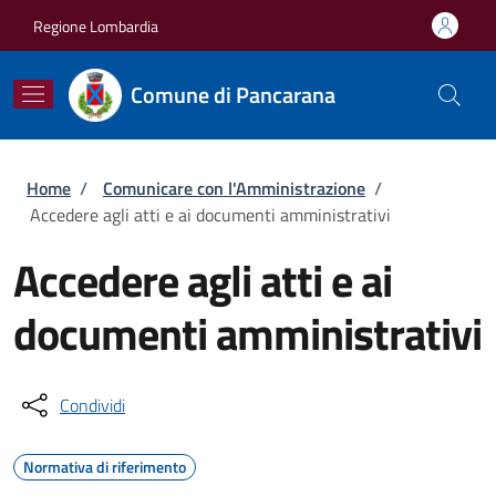
Salta al contenuto principale
Skip to footer content
Regione Lombardia
Comune di Pancarana
Briciole di pane
Home
/
Comunicare con l'Amministrazione
/
Accedere agli atti e ai documenti amministrativi
Accedere agli atti e ai
documenti amministrativi
Condividi
Normativa di riferimento