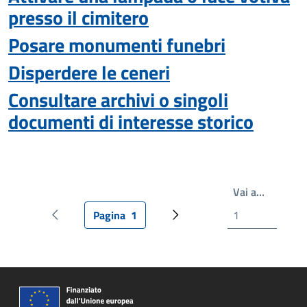
presso il cimitero
Posare monumenti funebri
Disperdere le ceneri
Consultare archivi o singoli
documenti di interesse storico
Scrivi il
Vai a…
Pagina
1
Pagina precedente
Pagina attuale
Pagina successiva