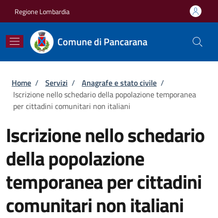
Salta al contenuto principale
Skip to footer content
Regione Lombardia
Comune di Pancarana
Briciole di pane
Home
/
Servizi
/
Anagrafe e stato civile
/
Iscrizione nello schedario della popolazione temporanea
per cittadini comunitari non italiani
Iscrizione nello schedario
della popolazione
temporanea per cittadini
comunitari non italiani