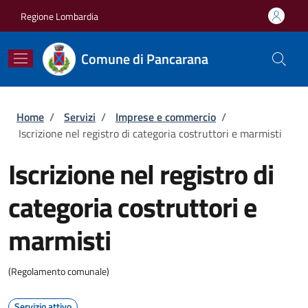
Salta al contenuto principale
Skip to footer content
Regione Lombardia
Comune di Pancarana
Briciole di pane
Home
/
Servizi
/
Imprese e commercio
/
Iscrizione nel registro di categoria costruttori e marmisti
Iscrizione nel registro di
categoria costruttori e
marmisti
(Regolamento comunale)
Servizio attivo