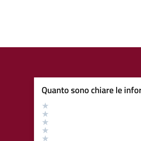
Quanto sono chiare le info
Valutazione
Valuta 5 stelle su 5
Valuta 4 stelle su 5
Valuta 3 stelle su 5
Valuta 2 stelle su 5
Valuta 1 stelle su 5