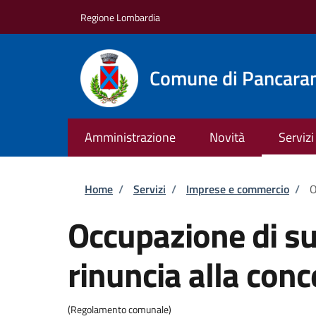
Salta al contenuto principale
Skip to footer content
Regione Lombardia
Comune di Pancara
Amministrazione
Novità
Servizi
Briciole di pane
Home
/
Servizi
/
Imprese e commercio
/
O
Occupazione di su
rinuncia alla con
(Regolamento comunale)