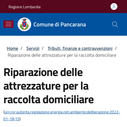
Salta al contenuto principale
Skip to footer content
Regione Lombardia
Comune di Pancarana
Briciole di pane
Home
/
Servizi
/
Tributi, finanze e contravvenzioni
/
Riparazione delle attrezzature per la raccolta domiciliare
Riparazione delle
attrezzature per la
raccolta domiciliare
(
urn:nir:autorita.regolazione.energia.reti.ambiente:deliberazione:2022-
01-18;15
)