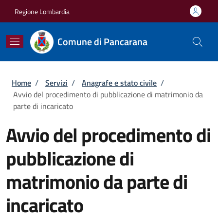
Salta al contenuto principale
Skip to footer content
Regione Lombardia
Comune di Pancarana
Briciole di pane
Home
/
Servizi
/
Anagrafe e stato civile
/
Avvio del procedimento di pubblicazione di matrimonio da
parte di incaricato
Avvio del procedimento di
pubblicazione di
matrimonio da parte di
incaricato