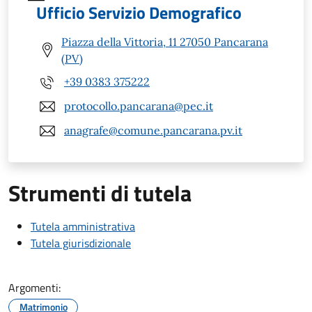
Ufficio Servizio Demografico
Piazza della Vittoria, 11 27050 Pancarana
(PV)
+39 0383 375222
protocollo.pancarana@pec.it
anagrafe@comune.pancarana.pv.it
Strumenti di tutela
Tutela amministrativa
Tutela giurisdizionale
Argomenti:
Matrimonio