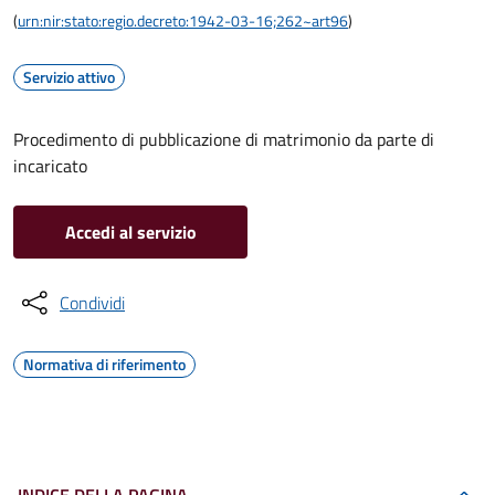
(
urn:nir:stato:regio.decreto:1942-03-16;262~art96
)
Servizio attivo
Procedimento di pubblicazione di matrimonio da parte di
incaricato
Accedi al servizio
Condividi
Normativa di riferimento