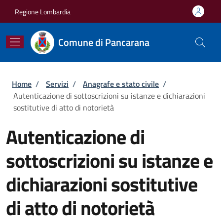
Salta al contenuto principale
Skip to footer content
Regione Lombardia
Comune di Pancarana
Briciole di pane
Home
/
Servizi
/
Anagrafe e stato civile
/
Autenticazione di sottoscrizioni su istanze e dichiarazioni
sostitutive di atto di notorietà
Autenticazione di
sottoscrizioni su istanze e
dichiarazioni sostitutive
di atto di notorietà