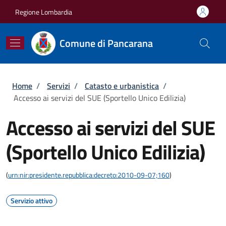
Salta al contenuto principale
Skip to footer content
Regione Lombardia
Comune di Pancarana
Briciole di pane
Home
/
Servizi
/
Catasto e urbanistica
/
Accesso ai servizi del SUE (Sportello Unico Edilizia)
Accesso ai servizi del SUE
(Sportello Unico Edilizia)
(
urn:nir:presidente.repubblica:decreto:2010-09-07;160
)
Servizio attivo