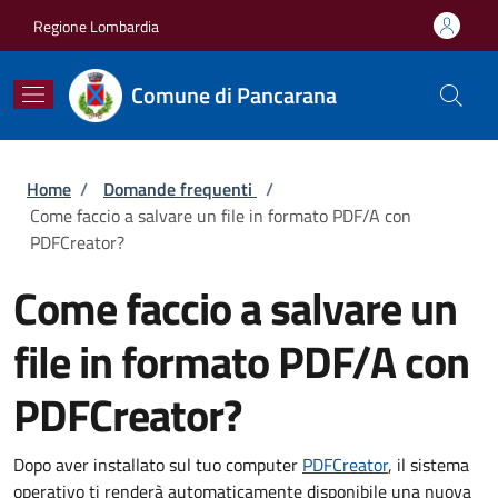
Salta al contenuto principale
Skip to footer content
Regione Lombardia
Comune di Pancarana
Briciole di pane
Home
/
Domande frequenti
/
Come faccio a salvare un file in formato PDF/A con
PDFCreator?
Come faccio a salvare un
file in formato PDF/A con
PDFCreator?
Dopo aver installato sul tuo computer
PDFCreator
, il sistema
operativo ti renderà automaticamente disponibile una nuova