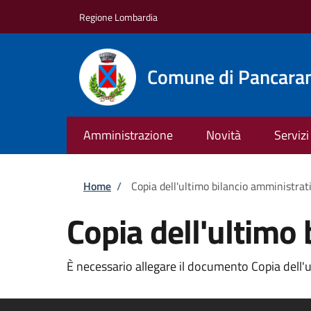
Salta al contenuto principale
Skip to footer content
Regione Lombardia
Comune di Pancara
Amministrazione
Novità
Servizi
Briciole di pane
Home
/
Copia dell'ultimo bilancio amministra
Copia dell'ultimo
È necessario allegare il documento Copia dell'u