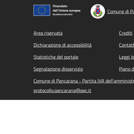
Comune di P
Footer menu
Area riservata
Crediti
Dichiarazione di accessibilità
Contatt
Statistiche del portale
Leggi l
Segnalazione disservizio
Piano d
Comune di Pancarana - Partita IVA dell'amminis
protocollo.pancarana@pec.it