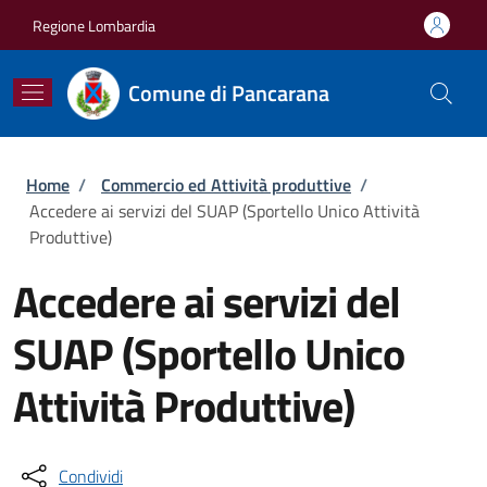
Salta al contenuto principale
Skip to footer content
Regione Lombardia
Comune di Pancarana
Briciole di pane
Home
/
Commercio ed Attività produttive
/
Accedere ai servizi del SUAP (Sportello Unico Attività
Produttive)
Accedere ai servizi del
SUAP (Sportello Unico
Attività Produttive)
Condividi